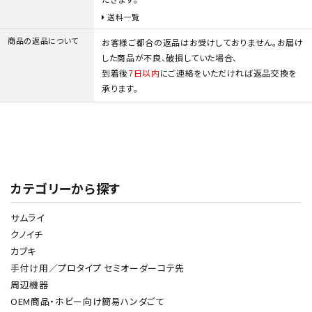
送料一覧
商品の返品について
お客様ご都合の返品はお受けしておりません。お届け
した商品が不良、破損していた場合、
到着後
7日以内
にご連絡をいただければ返品交換を
承ります。
カテゴリーから探す
サムライ
045-575-3639
call
クノイチ
カブキ
schedule
手付け用／プロタイプ セミオーダーコテ先
周辺機器
OEM商品・ホビー向け簡易ハンダごて