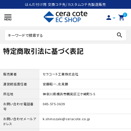
はんだ付け用 交換コテ先/カスタムコテ先製造販売
0
person
shopping_cart
search
特定商取引法に基づく表記
search
販売業者
セラコート工業株式会社
ACCOUNT MENU
運営統括責任者
安藤昭一、北見勝
ようこそ ゲスト 様
所在地
神奈川県横浜市鶴見区江ケ崎町5-5
meeting_room
person
ログイン
会員登録
お問い合わせ電話番
045-575-3639
号
ハンダごて
お問い合わせメールア
k.shinozaki@ceracote.co.jp
ドレス