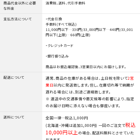
シリーズ・OEM商品
商品代金以外に必要
消費税、送料、代引手数料
な料金
お問い合わせ
支払方法について
・代金引換
手数料(すべて税込)
11,000円以下…330円/33,000円以下…440円/33,001
ご利用ガイド
円以下(上限)…660円(上限)
・クレジットカード
プライバシーポリシー
・銀行振り込み
特定商取引法について
商品はお振込確認後、3営業日以内にお届けします。
配送について
通常、商品の在庫がある場合は、土日祝を除いて
2営
業日
以内に発送致します。但し、在庫切れ等で納期が
遅れる場合には、別途ご連絡致します。
※ 運送中の交通事情や悪天候等の影響により、指定
のお届け日時に添えない場合も御座います。
送料について
全国一律…税込1,000円
税込
(北海道・沖縄は追加1,000円) 一回のご注文で
10,000円以上
の場合、配送料無料とさせていた
だきます。