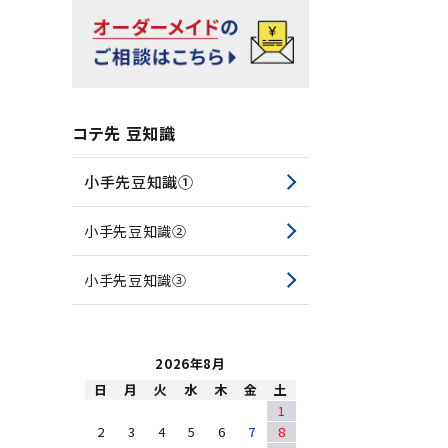
コテ先 豆知識
小手先豆知識①
小手先豆知識②
小手先豆知識③
2026年8月
日
月
火
水
木
金
土
1
2
3
4
5
6
7
8