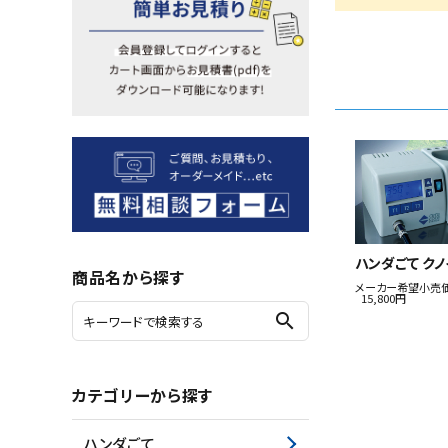
シリーズ・OEM商品
お問い合わせ
ご利用ガイド
プライバシーポリシー
特定商取引法について
ハンダごて クノ
商品名から探す
メーカー希望小売
15,800円
search
カテゴリーから探す
ハンダごて