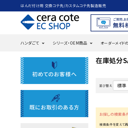
はんだ付け用 交換コテ先/カスタムコテ先製造販売
ハンダごて
シリーズ・OEM商品
オーダーメイド
在庫処分S
search
ACCOUNT MENU
並び替え
ようこそ ゲスト 様
meeting_room
person
ログイン
会員登録
お探しの検索条
ハンダごて