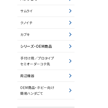
サムライ
クノイチ
カブキ
シリーズ・OEM商品
手付け用／プロタイプ
セミオーダーコテ先
周辺機器
045-575-3639
call
schedule
OEM商品・ホビー向け
簡易ハンダごて