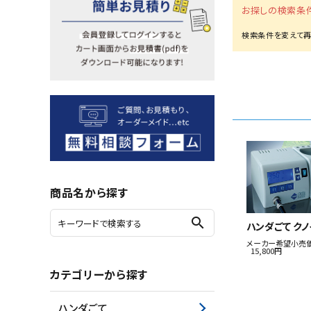
お探しの検索条
シリーズ・OEM商品
お問い合わせ
ご利用ガイド
プライバシーポリシー
特定商取引法について
商品名から探す
search
ハンダごて クノ
メーカー希望小売
15,800円
カテゴリーから探す
ハンダごて