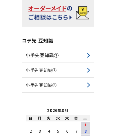
コテ先 豆知識
小手先豆知識①
小手先豆知識②
小手先豆知識③
2026年8月
日
月
火
水
木
金
土
1
2
3
4
5
6
7
8