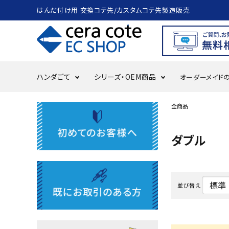
はんだ付け用 交換コテ先/カスタムコテ先製造販売
ハンダごて
シリーズ・OEM商品
オーダーメイド
全商品
search
ダブル
ACCOUNT MENU
ようこそ ゲスト 様
meeting_room
person
ログイン
会員登録
並び替え
ハンダごて