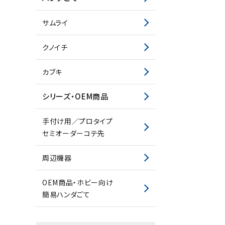
サムライ
クノイチ
カブキ
シリーズ・OEM商品
手付け用／プロタイプ
セミオーダーコテ先
周辺機器
045-575-3639
call
schedule
OEM商品・ホビー向け
簡易ハンダごて