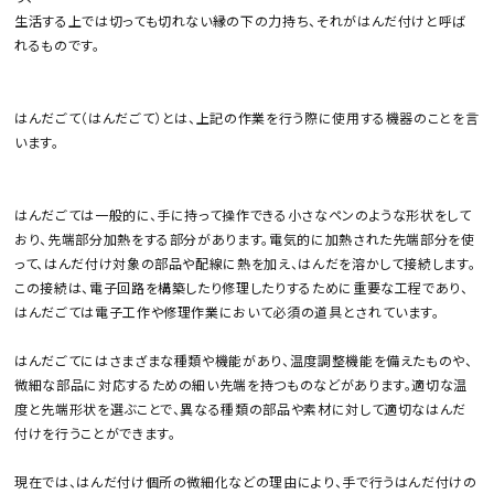
シリーズ・OEM商品
生活する上では切っても切れない縁の下の力持ち、それがはんだ付けと呼ば
れるものです。
お問い合わせ
はんだごて（はんだごて）とは、上記の作業を行う際に使用する機器のことを言
ご利用ガイド
います。
プライバシーポリシー
はんだごては一般的に、手に持って操作できる小さなペンのような形状をして
特定商取引法について
おり、先端部分加熱をする部分があります。電気的に加熱された先端部分を使
って、はんだ付け対象の部品や配線に熱を加え、はんだを溶かして接続します。
この接続は、電子回路を構築したり修理したりするために重要な工程であり、
はんだごては電子工作や修理作業において必須の道具とされています。
はんだごてにはさまざまな種類や機能があり、温度調整機能を備えたものや、
微細な部品に対応するための細い先端を持つものなどがあります。適切な温
度と先端形状を選ぶことで、異なる種類の部品や素材に対して適切なはんだ
付けを行うことができます。
現在では、はんだ付け個所の微細化などの理由により、手で行うはんだ付けの