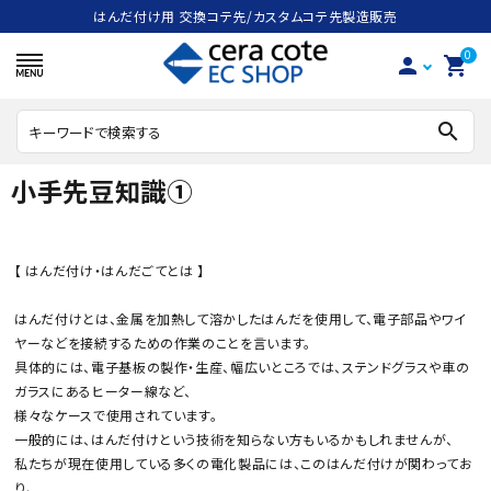
はんだ付け用 交換コテ先/カスタムコテ先製造販売
0
person
shopping_cart
search
小手先豆知識①
search
【 はんだ付け・はんだごてとは 】
ACCOUNT MENU
はんだ付けとは、金属を加熱して溶かしたはんだを使用して、電子部品やワイ
ようこそ ゲスト 様
ヤーなどを接続するための作業のことを言います。
具体的には、電子基板の製作・生産、幅広いところでは、ステンドグラスや車の
meeting_room
person
ログイン
会員登録
ガラスにあるヒーター線など、
様々なケースで使用されています。
一般的には、はんだ付けという技術を知らない方もいるかもしれませんが、
ハンダごて
私たちが現在使用している多くの電化製品には、このはんだ付けが関わってお
り、