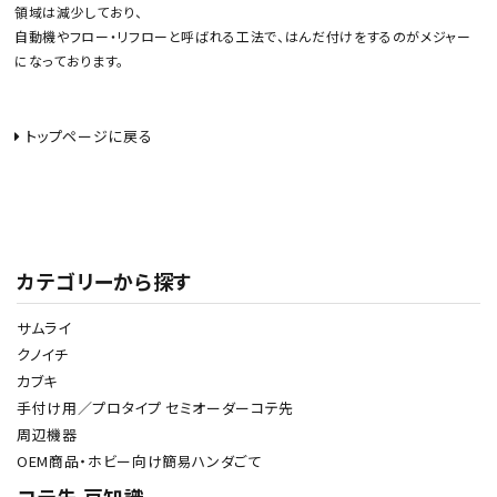
領域は減少しており、
自動機やフロー・リフローと呼ばれる工法で、はんだ付けをするのがメジャー
になっております。
トップページに戻る
カテゴリーから探す
サムライ
クノイチ
045-575-3639
call
カブキ
手付け用／プロタイプ セミオーダーコテ先
schedule
周辺機器
OEM商品・ホビー向け簡易ハンダごて