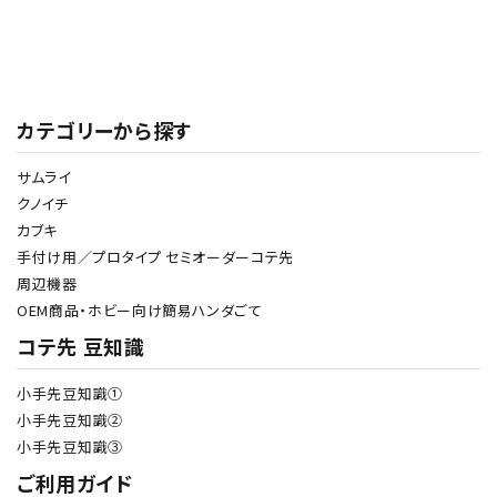
シリーズ・OEM商品
お問い合わせ
ご利用ガイド
カテゴリーから探す
プライバシーポリシー
サムライ
クノイチ
カブキ
特定商取引法について
手付け用／プロタイプ セミオーダーコテ先
周辺機器
OEM商品・ホビー向け簡易ハンダごて
コテ先 豆知識
小手先豆知識①
小手先豆知識②
小手先豆知識③
ご利用ガイド