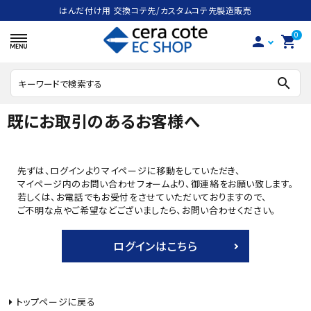
はんだ付け用 交換コテ先/カスタムコテ先製造販売
0
person
shopping_cart
search
既にお取引のあるお客様へ
search
先ずは、ログインよりマイページに移動をしていただき、
マイページ内のお問い合わせフォームより、御連絡をお願い致します。
ACCOUNT MENU
若しくは、お電話でもお受付をさせていただいておりますので、
ようこそ ゲスト 様
ご不明な点やご希望などございましたら、お問い合わせください。
meeting_room
person
ログインはこちら
ログイン
会員登録
ハンダごて
トップページに戻る