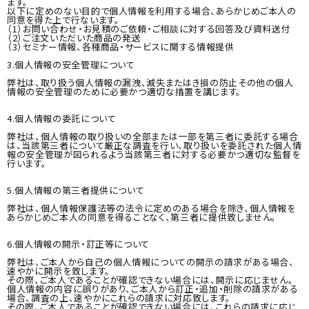
ます。
シリーズ・OEM商品
以下に定めのない目的で個人情報を利用する場合、あらかじめご本人の
同意を得た上で行ないます。
（1）お問い合わせ・お見積のご依頼・ご相談に対する回答及び資料送付
（2）ご注文いただいた商品の発送
お問い合わせ
（3）セミナー情報、各種商品・サービスに関する情報提供
3.個人情報の安全管理について
ご利用ガイド
弊社は、取り扱う個人情報の漏洩、滅失またはき損の防止その他の個人
情報の安全管理のために必要かつ適切な措置を講じます。
プライバシーポリシー
4.個人情報の委託について
弊社は、個人情報の取り扱いの全部または一部を第三者に委託する場合
特定商取引法について
は、当該第三者について厳正な調査を行い、取り扱いを委託された個人情
報の安全管理が図られるよう当該第三者に対する必要かつ適切な監督を
行います。
5.個人情報の第三者提供について
弊社は、個人情報保護法等の法令に定めのある場合を除き、個人情報を
あらかじめご本人の同意を得ることなく、第三者に提供致しません。
6.個人情報の開示・訂正等について
弊社は、ご本人から自己の個人情報についての開示の請求がある場合、
速やかに開示を致します。
その際、ご本人であることが確認できない場合には、開示に応じません。
個人情報の内容に誤りがあり、ご本人から訂正・追加・削除の請求がある
場合、調査の上、速やかにこれらの請求に対応致します。
その際、ご本人であることが確認できない場合には、これらの請求に応じ