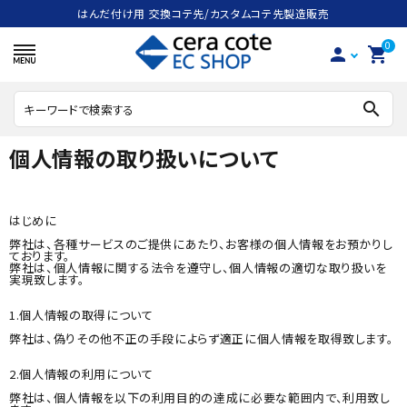
はんだ付け用 交換コテ先/カスタムコテ先製造販売
0
person
shopping_cart
search
個人情報の取り扱いについて
search
はじめに
弊社は、各種サービスのご提供にあたり、お客様の個人情報をお預かりし
ACCOUNT MENU
ております。
弊社は、個人情報に関する法令を遵守し、個人情報の適切な取り扱いを
ようこそ ゲスト 様
実現致します。
1.個人情報の取得について
meeting_room
person
ログイン
会員登録
弊社は、偽りその他不正の手段によらず適正に個人情報を取得致します。
ハンダごて
2.個人情報の利用について
弊社は、個人情報を以下の利用目的の達成に必要な範囲内で、利用致し