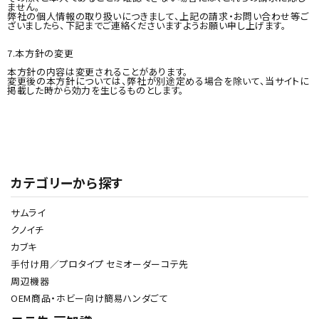
ません。
弊社の個人情報の取り扱いにつきまして、上記の請求・お問い合わせ等ご
ざいましたら、下記までご連絡くださいますようお願い申し上げます。
7.本方針の変更
本方針の内容は変更されることがあります。
変更後の本方針については、弊社が別途定める場合を除いて、当サイトに
掲載した時から効力を生じるものとします。
カテゴリーから探す
サムライ
クノイチ
045-575-3639
call
カブキ
schedule
手付け用／プロタイプ セミオーダーコテ先
周辺機器
OEM商品・ホビー向け簡易ハンダごて